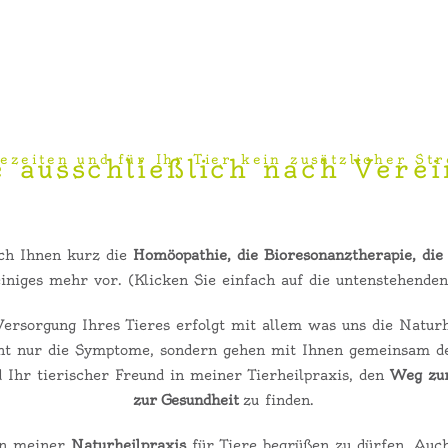
ezeiten und für Ihr Tier kein zusätzlicher Stre
 ausschließlich nach Vere
ich Ihnen kurz die
Homöopathie, die Bioresonanztherapie, die
iniges mehr vor. (Klicken Sie einfach auf die untenstehenden
ersorgung Ihres Tieres erfolgt mit allem was uns die Naturh
ht nur die Symptome, sondern gehen mit Ihnen gemeinsam d
 Ihr tierischer Freund in meiner Tierheilpraxis, den
Weg zur
zur
Gesundheit
zu finden.
 in meiner
Naturheilpraxis
für Tiere begrüßen zu dürfen. Auc