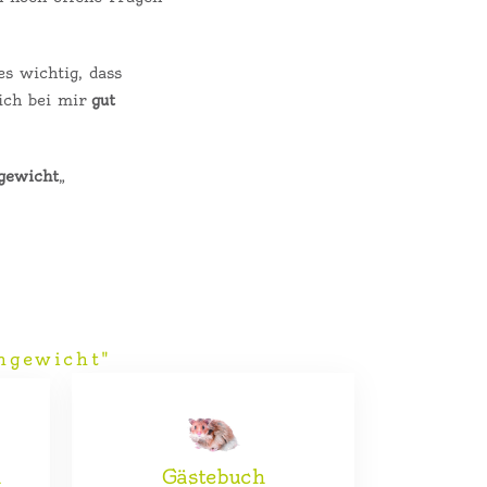
s wichtig, dass
sich bei mir
gut
hgewicht
„
hgewicht"
h
Gästebuch