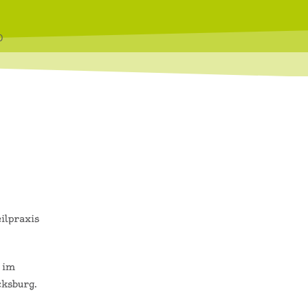
0
ilpraxis
 im
ksburg.