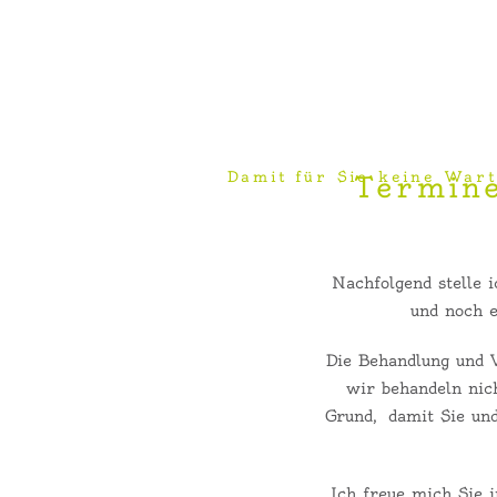
Damit für Sie keine Wart
Termine
Nachfolgend stelle 
und noch e
Die Behandlung und V
wir behandeln nic
Grund, damit Sie und
Ich freue mich Sie