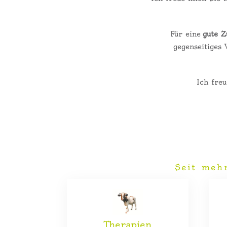
Für eine
gute 
gegenseitiges 
Ich fre
Seit meh
Therapien