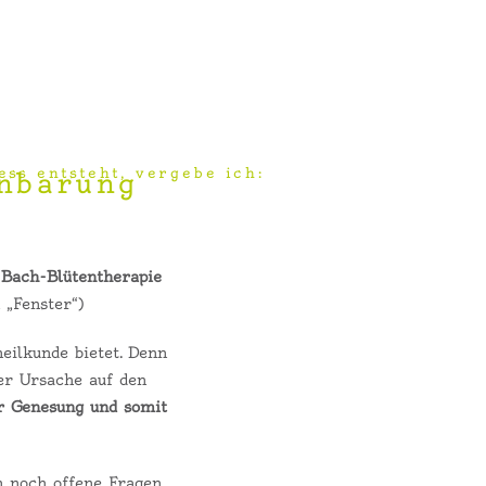
ss entsteht, vergebe ich:
inbarung
 Bach-Blütentherapie
 „Fenster“)
eilkunde bietet.
Denn
er Ursache auf den
 Genesung und somit
h noch offene Fragen