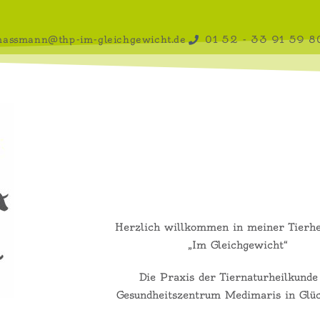
massmann@thp-im-gleichgewicht.de
01 52 - 33 91 59 8
Herzlich willkommen in meiner Tierhe
„Im Gleichgewicht“
Die Praxis der Tiernaturheilkunde
Gesundheitszentrum Medimaris in Glüc