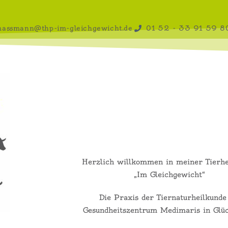
massmann@thp-im-gleichgewicht.de
01 52 - 33 91 59 8
Herzlich willkommen in meiner Tierhe
„Im Gleichgewicht“
Die Praxis der Tiernaturheilkunde
Gesundheitszentrum Medimaris in Glüc