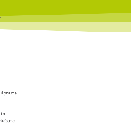
0
ilpraxis
 im
ksburg.