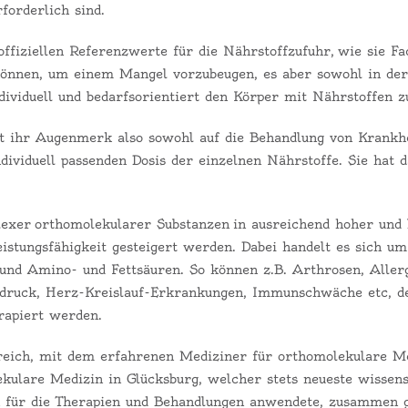
forderlich sind.
 offiziellen Referenzwerte für die Nährstoffzufuhr,
wie sie Fa
können, um einem Mangel vorzubeugen, es aber sowohl in der
ividuell und bedarfsorientiert den Körper mit Nährstoffen z
t ihr Augenmerk also sowohl auf die Behandlung von Krankhei
dividuell passenden Dosis der einzelnen Nährstoffe. Sie hat 
xer orthomolekularer Substanzen in ausreichend hoher und 
eistungsfähigkeit gesteigert werden. Dabei handelt es sich u
und Amino- und Fettsäuren
. So können z.B. Arthrosen, Aller
hdruck, Herz-Kreislauf-Erkrankungen, Immunschwäche etc, de
erapiert werden.
reich, mit dem erfahrenen Mediziner für orthomolekulare Me
ekulare Medizin in Glücksburg, welcher stets neueste wissens
 für die Therapien und Behandlungen anwendete, zusammen g